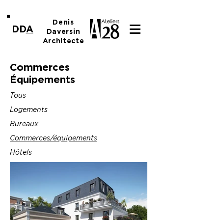
Denis
DD
A
Daversin
Architecte
Commerces
Équipements
Tous
Logements
Bureaux
Commerces/équipements
Hôtels